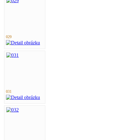
029
031