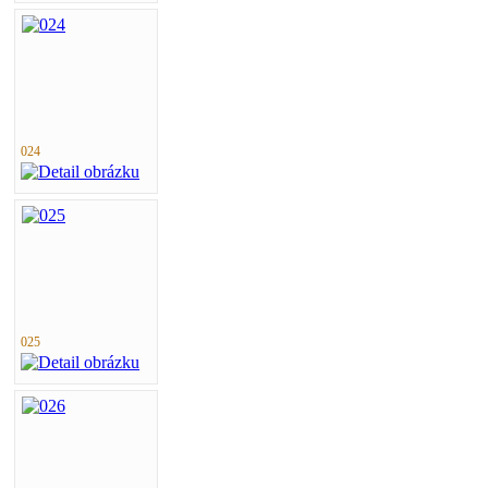
024
025