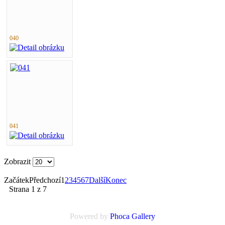
040
041
Zobrazit
Začátek
Předchozí
1
2
3
4
5
6
7
Další
Konec
Strana 1 z 7
Powered by
Phoca
Gallery