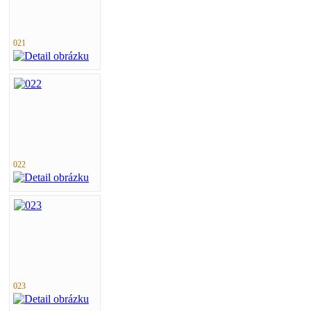
021
022
023