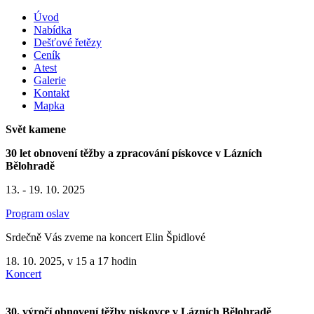
Úvod
Nabídka
Dešťové řetězy
Ceník
Atest
Galerie
Kontakt
Mapka
Svět kamene
30 let obnovení těžby a zpracování pískovce v Lázních
Bělohradě
13. - 19. 10. 2025
Program oslav
Srdečně Vás zveme na koncert Elin Špidlové
18. 10. 2025, v 15 a 17 hodin
Koncert
30. výročí obnovení těžby pískovce v Lázních Bělohradě