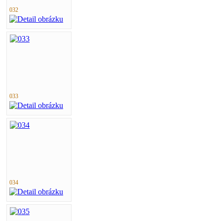
032
033
034